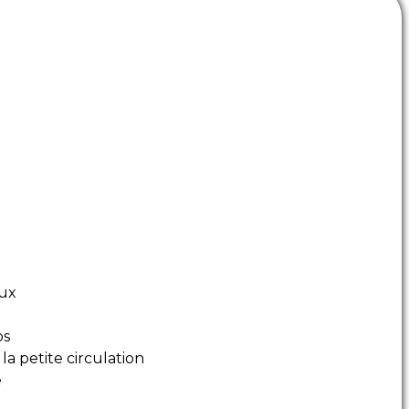
aux
ps
la petite circulation
e