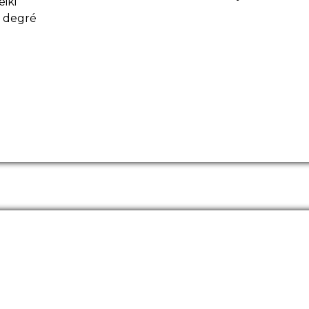
iki
e degré